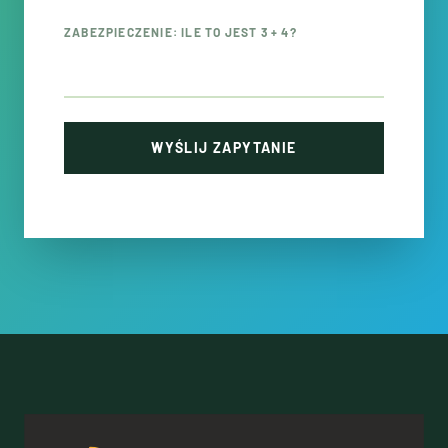
ZABEZPIECZENIE: ILE TO JEST 3 + 4?
WYŚLIJ ZAPYTANIE