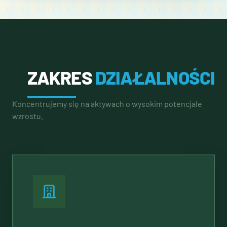
ZAKRES
DZIAŁALNOŚCI
Koncentrujemy się na aktywach o wysokim potencjale
wzrostu.